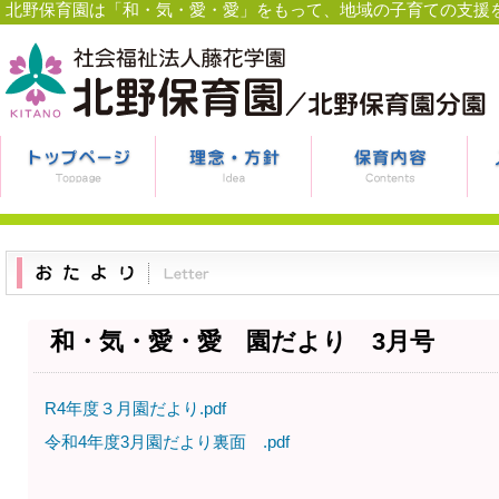
北野保育園は「和・気・愛・愛」をもって、地域の子育ての支援
和・気・愛・愛 園だより 3月号
R4年度３月園だより.pdf
令和4年度3月園だより裏面 .pdf