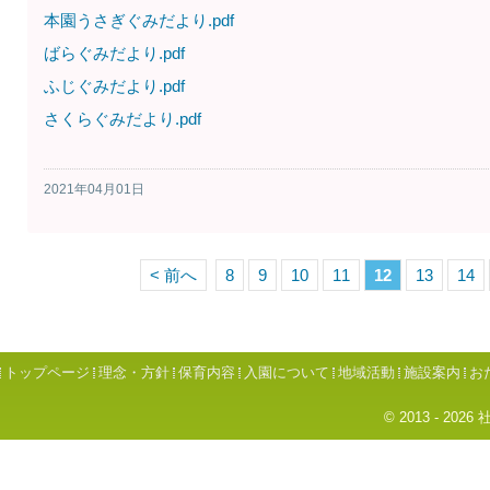
本園うさぎぐみだより.pdf
ばらぐみだより.pdf
ふじぐみだより.pdf
さくらぐみだより.pdf
2021年04月01日
< 前へ
8
9
10
11
12
13
14
トップページ
理念・方針
保育内容
入園について
地域活動
施設案内
お
© 2013 - 2